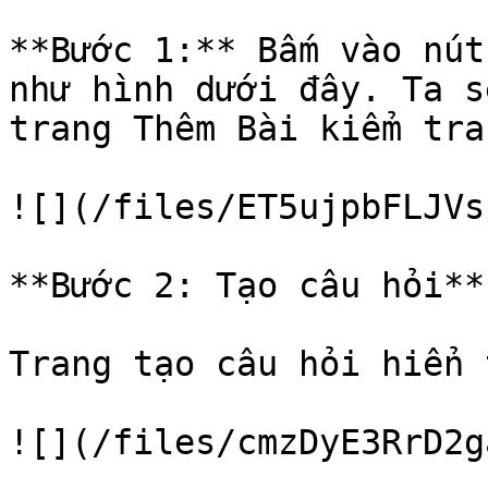
**Bước 1:** Bấm vào nút
như hình dưới đây. Ta s
trang Thêm Bài kiểm tra

![](/files/ET5ujpbFLJVs
**Bước 2: Tạo câu hỏi**

Trang tạo câu hỏi hiển 
![](/files/cmzDyE3RrD2g