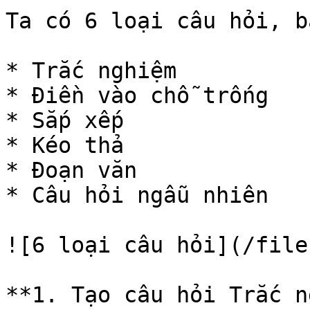
Ta có 6 loại câu hỏi, b
* Trắc nghiệm

* Điền vào chỗ trống

* Sắp xếp

* Kéo thả

* Đoạn văn

* Câu hỏi ngẫu nhiên

![6 loại câu hỏi](/file
**1. Tạo câu hỏi Trắc n