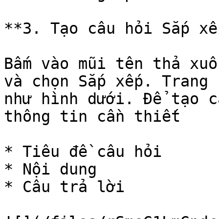
**3. Tạo câu hỏi Sắp xếp
Bấm vào mũi tên thả xuố
và chọn Sắp xếp. Trang 
như hình dưới. Để tạo c
thông tin cần thiết

* Tiêu đề câu hỏi

* Nội dung

* Câu trả lời
