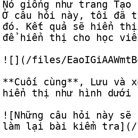
Nó giống như trang Tạo 
Ở câu hỏi này, tôi đã t
đó. Kết quả sẽ hiển thị
để hiển thị cho học viê
![](/files/EaoIGiAAWmtB
**Cuối cùng**, Lưu và x
hiển thị như hình dưới 
![Những câu hỏi này sẽ 
làm lại bài kiểm tra](/