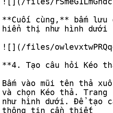
![](/files/rSmeG1LmGndc
**Cuối cùng,** bấm lưu 
hiển thị như hình dưới 
![](/files/owlevxtwPRQq
**4. Tạo câu hỏi Kéo thả
Bấm vào mũi tên thả xuố
và chọn Kéo thả. Trang 
như hình dưới. Để tạo c
thông tin cần thiết
