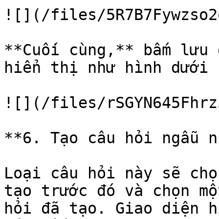
![](/files/5R7B7Fywzso2
**Cuối cùng,** bấm lưu 
hiển thị như hình dưới 
![](/files/rSGYN645Fhrz
**6. Tạo câu hỏi ngẫu n
Loại câu hỏi này sẽ chọ
tạo trước đó và chọn mộ
hỏi đã tạo. Giao diện h