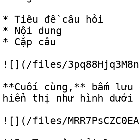
* Tiêu đề câu hỏi

* Nội dung

* Cặp câu

![](/files/3pq88Hjq3M8n
**Cuối cùng,** bấm lưu 
hiển thị như hình dưới 
![](/files/MRR7PsCZC0EA