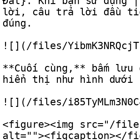
Đất}. Khi bạn sử dụng |
lời, câu trả lời đầu ti
đúng.

![](/files/YibmK3NRQcjT
**Cuối cùng,** bấm lưu 
hiển thị như hình dưới 
![](/files/i85TyMLm3N0C
<figure><img src="/file
alt=""><figcaption></fi