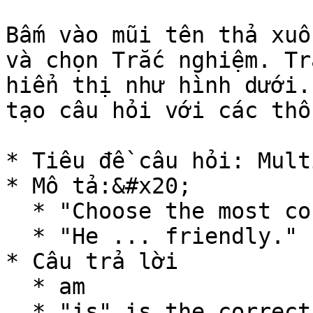
Bấm vào mũi tên thả xuố
và chọn Trắc nghiệm. Tr
hiển thị như hình dưới.
tạo câu hỏi với các thô
* Tiêu đề câu hỏi: Mult
* Mô tả:&#x20;

  * "Choose the most correct word and fill in ..."

  * "He ... friendly."

* Câu trả lời

  * am

  * "is" is the correct answer
