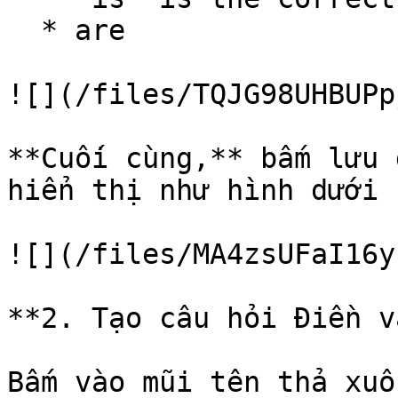
  * are

![](/files/TQJG98UHBUPp
**Cuối cùng,** bấm lưu 
hiển thị như hình dưới 
![](/files/MA4zsUFaI16y
**2. Tạo câu hỏi Điền v
Bấm vào mũi tên thả xuố