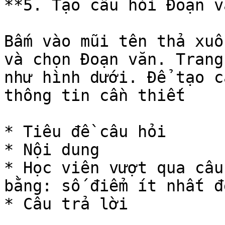
**5. Tạo câu hỏi Đoạn vă
Bấm vào mũi tên thả xuố
và chọn Đoạn văn. Trang
như hình dưới. Để tạo c
thông tin cần thiết

* Tiêu đề câu hỏi

* Nội dung

* Học viên vượt qua câu
bằng: số điểm ít nhất đ
* Câu trả lời
