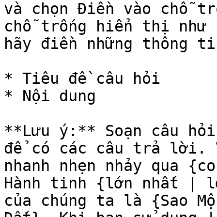
và chọn Điền vào chỗ tr
chỗ trống hiển thị như 
hãy điền những thông ti
* Tiêu đề câu hỏi

* Nội dung

**Lưu ý:** Soạn câu hỏi
để có các câu trả lời. 
nhanh nhẹn nhảy qua {co
Hành tinh {lớn nhất | l
của chúng ta là {Sao Mộ