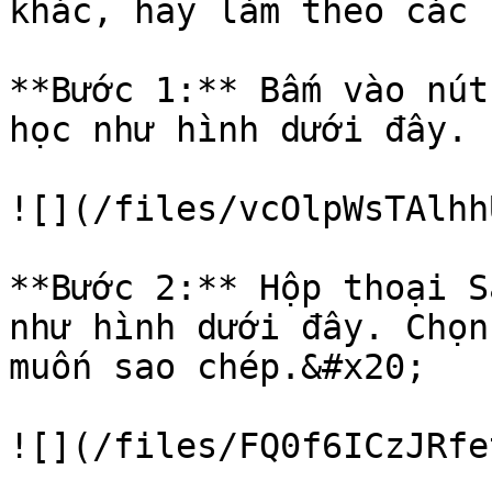
khác, hãy làm theo các 
**Bước 1:** Bấm vào nút
học như hình dưới đây.

![](/files/vcOlpWsTAlhh
**Bước 2:** Hộp thoại S
như hình dưới đây. Chọn
muốn sao chép.&#x20;
