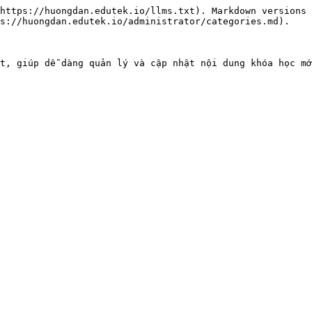
https://huongdan.edutek.io/llms.txt). Markdown versions 
s://huongdan.edutek.io/administrator/categories.md).

t, giúp dễ dàng quản lý và cập nhật nội dung khóa học mớ