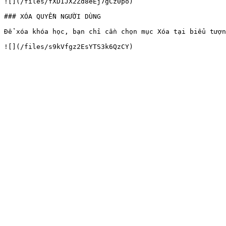
![](/files/fXDIJX2Zd8eEj7gCz0po)

### XÓA QUYỀN NGƯỜI DÙNG

Để xóa khóa học, bạn chỉ cần chọn mục Xóa tại biểu tượn