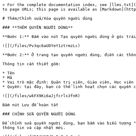
> For the complete documentation index, see [llms.txt](
to page URLs; this page is available as [Markdown](http
# Thêm/Chỉnh sửa/Xóa quyền người dùng

### **THÊM QUYỀN NGƯỜI DÙNG**

**Bước 1:** Bấm vào nút Tạo quyền người dùng ở góc trái
![](/files/Pv3qc6aUDYeY1ztrmzLc)

**Bước 2:** Ở trang tạo quyền người dùng, điền các thôn
Thông tin cần thiết gồm:

* Tên

* Mã

* Vai trò mặc định: Quản trị viên, Giáo viên, Học viên

* Quyền: tại đây, bạn có thể linh hoạt chọn các quyền c
![](/files/wkFX9Ki6aJjfcrls3fnR)

Bấm nút Lưu để hoàn tất

### CHỈNH SỬA QUYỀN NGƯỜI DÙNG

Để chỉnh sửa quyền người dùng, bạn bấm vào biểu tượng "
thông tin và cập nhật mới.
