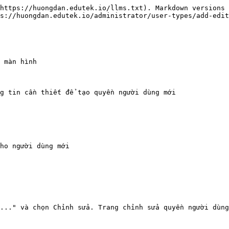
https://huongdan.edutek.io/llms.txt). Markdown versions 
s://huongdan.edutek.io/administrator/user-types/add-edit
 màn hình

g tin cần thiết để tạo quyền người dùng mới

ho người dùng mới

..." và chọn Chỉnh sửa. Trang chỉnh sửa quyền người dùng