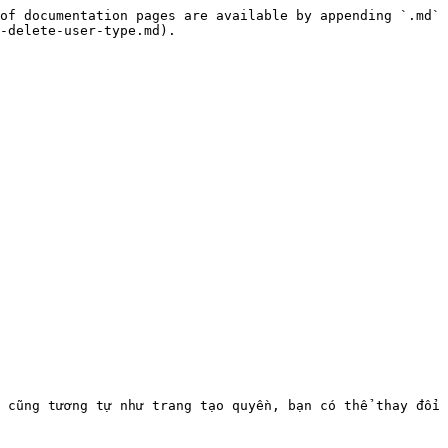
of documentation pages are available by appending `.md` 
-delete-user-type.md).

 cũng tương tự như trang tạo quyền, bạn có thể thay đổi 