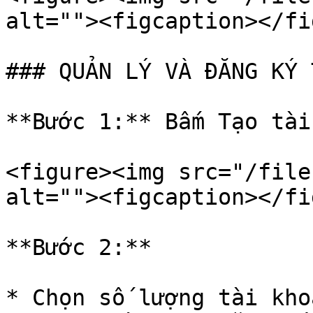
alt=""><figcaption></fi
### QUẢN LÝ VÀ ĐĂNG KÝ 
**Bước 1:** Bấm Tạo tài
<figure><img src="/file
alt=""><figcaption></fi
**Bước 2:**

* Chọn số lượng tài kho