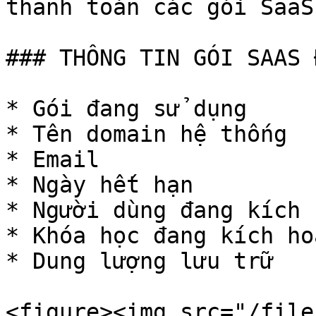
thanh toán các gói SaaS

### THÔNG TIN GÓI SAAS 
* Gói đang sử dụng

* Tên domain hệ thống

* Email

* Ngày hết hạn

* Người dùng đang kích h
* Khóa học đang kích hoạ
* Dung lượng lưu trữ

<figure><img src="/file