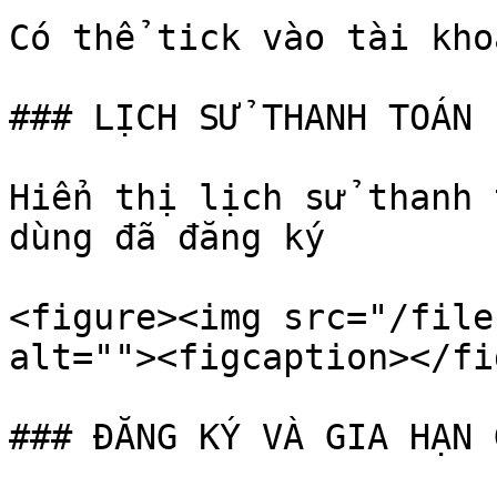
Có thể tick vào tài kho
### LỊCH SỬ THANH TOÁN

Hiển thị lịch sử thanh 
dùng đã đăng ký

<figure><img src="/file
alt=""><figcaption></fi
### ĐĂNG KÝ VÀ GIA HẠN 