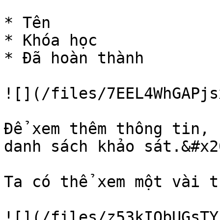
* Tên

* Khóa học

* Đã hoàn thành

![](/files/7EEL4WhGAPjs
Để xem thêm thông tin, 
danh sách khảo sát.&#x20
Ta có thể xem một vài t
![](/files/z53kIQbUGsTY