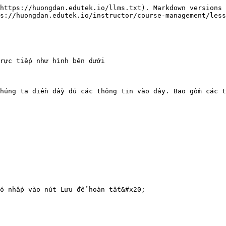
https://huongdan.edutek.io/llms.txt). Markdown versions 
s://huongdan.edutek.io/instructor/course-management/less
rực tiếp như hình bên dưới

húng ta điền đầy đủ các thông tin vào đây. Bao gồm các t
ó nhấp vào nút Lưu để hoàn tất&#x20;
