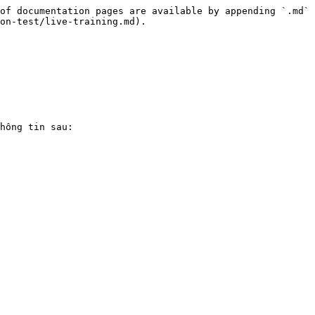
of documentation pages are available by appending `.md` 
on-test/live-training.md).

hông tin sau:
