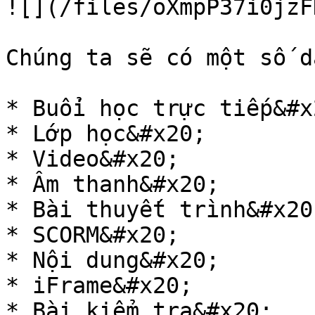
![](/files/oXmpP37i0jzF
Chúng ta sẽ có một số d
* Buổi học trực tiếp&#x2
* Lớp học&#x20;

* Video&#x20;

* Âm thanh&#x20;

* Bài thuyết trình&#x20;
* SCORM&#x20;

* Nội dung&#x20;

* iFrame&#x20;

* Bài kiểm tra&#x20;
