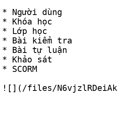
* Người dùng

* Khóa học

* Lớp học

* Bài kiểm tra

* Bài tự luận

* Khảo sát

* SCORM
