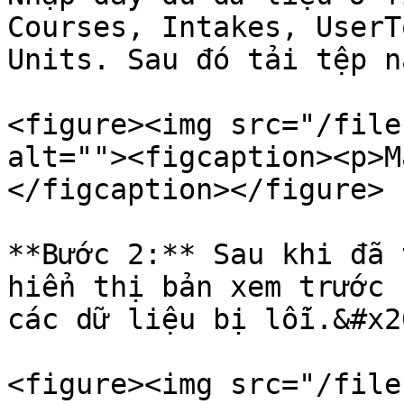
Courses, Intakes, UserT
Units. Sau đó tải tệp n
<figure><img src="/file
alt=""><figcaption><p>M
</figcaption></figure>

**Bước 2:** Sau khi đã 
hiển thị bản xem trước 
các dữ liệu bị lỗi.&#x20
<figure><img src="/file