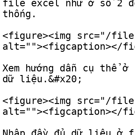
file excel như ở số 2 đ
thống.

<figure><img src="/file
alt=""><figcaption></fi
Xem hướng dẫn cụ thể ở 
dữ liệu.&#x20;

<figure><img src="/file
alt=""><figcaption></fi
Nhập đầy đủ dữ liệu ở f